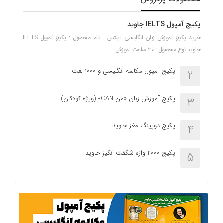
پکیج آمپول IELTS جاوید
خرید پکیج آموزش زبان انگلیسی آیلتس نام محصول : پکیج آمپول IELTS
جاوید نوع محصول : ۳۰ ساعت آموزش …
پکیج آمپول مکالمه انگلیسی و 1000 لغت
2
پکیج آموزش زبان «من CAN» (ویژه کودکان)
3
پکیج دوپینگ مغز جاوید
4
پکیج 2000 واژه شگفت انگیز جاوید
5