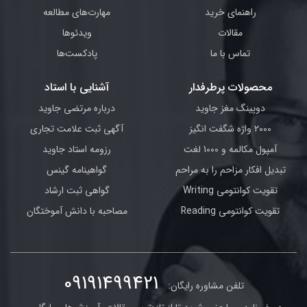
راهنمای خرید
مهارت‌های مطالعه
مقالات
ویدئوها
تماس با ما
پادکست‌ها
محصولات پرطرفدار
آشنایی با استاد
دوپینگ مغز جاوید
درباره مرتضی جاوید
2000 واژه شگفت انگیز
آگهی ثبت علامت تجاری
آمپول مکالمه و 1000 لغت
رزومه استاد جاوید
تبدیل افکار مزاحم را به مراحم
گواهینامه گینس
تقویت کوانتومی Writing
گواهی ثبت ارشاد
تقویت کوانتومی Reading
مصاحبه با دانش آموختگان
09191499421
تلفن مشاوره رایگان: