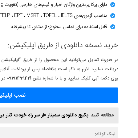
دارای پرکاربردترین واژگان اخبار و فیلم‌های خارجی (تقویت Listening)
مناسب آزمون‌های GRE ، TOLIMO ، TELP ، EPT ، MSRT ، TOFEL ، IELTS با ارتقای دایره لغات شما
قابل استفاده برای تمامی سطوح؛ از مبتدی تا پیشرفته
خرید نسخه دانلودی از طریق اپلیکیشن:
دریافت نمایید. لازم به ذکر است بلافاصله پس از پرداخت آنلا
روی دکمه آبی کلیک نمایید و یا با شماره تلفن
09191499421
در
نصب اپلیکیش
مطالعه کنید
پکیج دانلودی سمینار «از سر راه خودت کنار بر
لینک کوتاه: