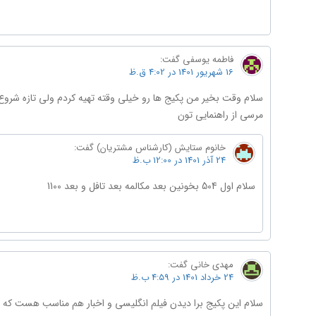
فاطمه یوسفی
گفت:
16 شهریور 1401 در 4:02 ق.ظ
مرسی از راهنمایی تون
خانوم ستایش (کارشناس مشتریان)
گفت:
24 آذر 1401 در 12:00 ب.ظ
سلام اول 504 بخونین بعد مکالمه بعد تافل و بعد 1100
مهدی خانی
گفت:
24 خرداد 1401 در 4:59 ب.ظ
سلام این پکیج برا دیدن فیلم انگلیسی و اخبار هم مناسب هست که ب