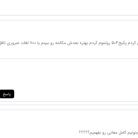
سلام وقت بخیر من پکیج ها رو خیلی وقته تهیه کردم ولی تازه شروع کردم پکیج۵۰۴ روتموم کردم بهتره بعدش مکالمه رو
پاسخ
تونیم کامل معانی رو بفهمیم؟؟؟؟؟