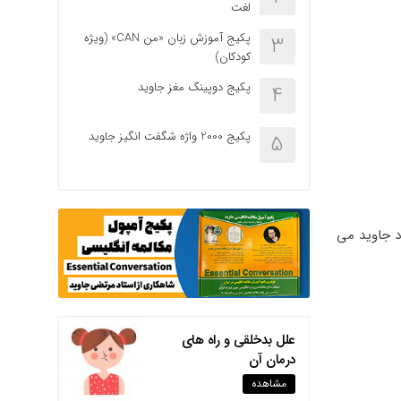
لغت
پکیج آموزش زبان «من CAN» (ویژه
3
کودکان)
پکیج دوپینگ مغز جاوید
4
پکیج 2000 واژه شگفت انگیز جاوید
5
ه 2 جزوه منحصر به فرد از استاد جاوید می
علل بدخلقی و راه های
درمان آن
مشاهده