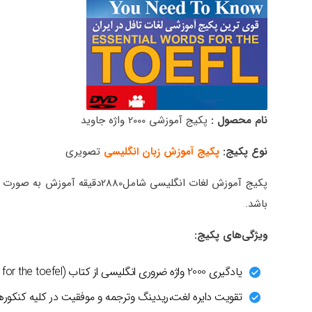
نام محصول :
پکیج آموزشی 2000 واژه جاوید
نوع پکیج:
پکیج آموزش زبان انگلیسی
تصویری
باشد.
پکیج کلمات انگلیسی بسیار مناسب برای یادگیری واژ های 
ویژگی‌های پکیج:
یادگیری 2000 واژه ضروری انگلیسی ‎‏از کتاب (essential words for the toefel و مترادف‌ها) و کتاب (1100words you need to know)
تقویت دایره لغت،ریدینگ وترجمه ‎و موفقیت در کلیه کنکورها و آزمونهای زبان ‎از دبیرستان تا دکترا