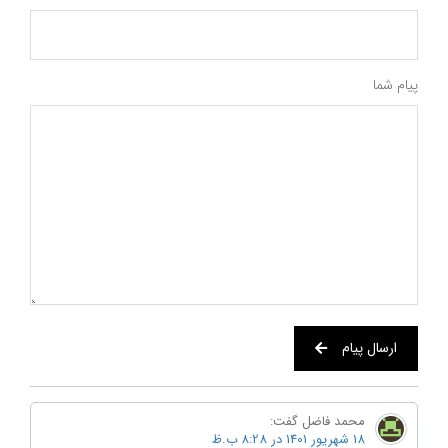
پیام شما
ارسال پیام
محمد فاضل
گفت:
18 شهریور 1401 در 8:28 ب.ظ