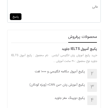
عالی
پاسخ
محصولات پرفروش
پکیج آمپول IELTS جاوید
خرید پکیج آموزش زبان انگلیسی آیلتس نام محصول : پکیج آمپول IELTS
جاوید نوع محصول : ۳۰ ساعت آموزش …
پکیج آمپول مکالمه انگلیسی و 1000 لغت
2
پکیج آموزش زبان «من CAN» (ویژه کودکان)
3
پکیج دوپینگ مغز جاوید
4