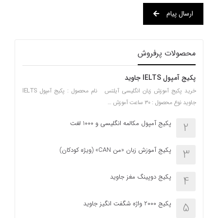
ارسال پیام
محصولات پرفروش
پکیج آمپول IELTS جاوید
خرید پکیج آموزش زبان انگلیسی آیلتس نام محصول : پکیج آمپول IELTS
جاوید نوع محصول : ۳۰ ساعت آموزش …
پکیج آمپول مکالمه انگلیسی و 1000 لغت
2
پکیج آموزش زبان «من CAN» (ویژه کودکان)
3
پکیج دوپینگ مغز جاوید
4
پکیج 2000 واژه شگفت انگیز جاوید
5