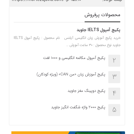
محصولات پرفروش
پکیج آمپول IELTS جاوید
خرید پکیج آموزش زبان انگلیسی آیلتس نام محصول : پکیج آمپول IELTS
جاوید نوع محصول : ۳۰ ساعت آموزش …
پکیج آمپول مکالمه انگلیسی و 1000 لغت
2
پکیج آموزش زبان «من CAN» (ویژه کودکان)
3
پکیج دوپینگ مغز جاوید
4
پکیج 2000 واژه شگفت انگیز جاوید
5