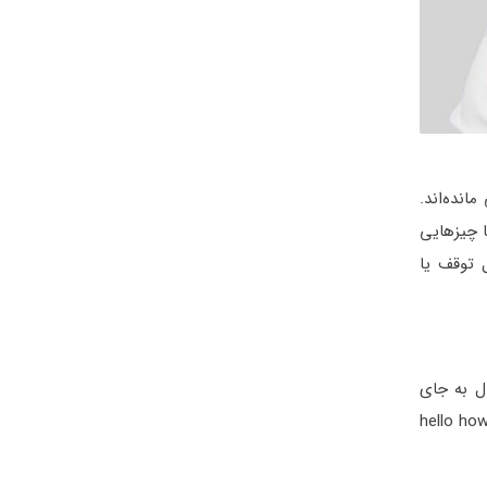
انده‌اند.
انند. شما می‌توانید هنگام یادگیری لغات کتاب 504 آن‌ها را با چیزهایی
unsto را با جمله مسی غیرقابل توقف یا
ال به جای
 hello how are you? Well thank you