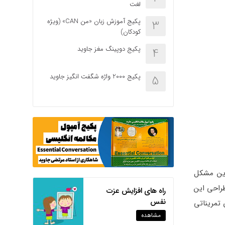
لغت
پکیج آموزش زبان «من CAN» (ویژه
3
کودکان)
پکیج دوپینگ مغز جاوید
4
پکیج 2000 واژه شگفت انگیز جاوید
5
این مشکل
به‌دقت بررسی می‌کند. طراحی این
راه های افزایش عزت
نفس
 تمریناتی
مشاهده