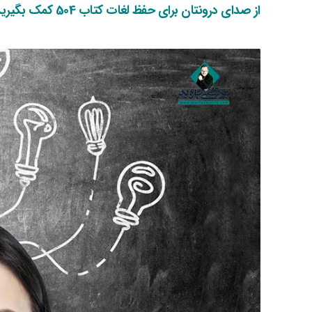
از صدای درونتان برای حفظ لغات کتاب 504 کمک بگیرید