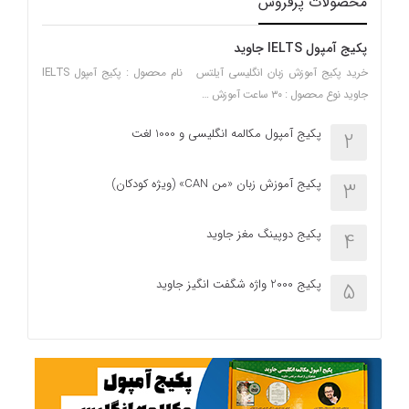
محصولات پرفروش
پکیج آمپول IELTS جاوید
خرید پکیج آموزش زبان انگلیسی آیلتس نام محصول : پکیج آمپول IELTS
جاوید نوع محصول : ۳۰ ساعت آموزش …
پکیج آمپول مکالمه انگلیسی و 1000 لغت
2
پکیج آموزش زبان «من CAN» (ویژه کودکان)
3
پکیج دوپینگ مغز جاوید
4
پکیج 2000 واژه شگفت انگیز جاوید
5