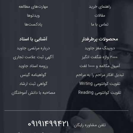
راهنمای خرید
مهارت‌های مطالعه
مقالات
ویدئوها
تماس با ما
پادکست‌ها
محصولات پرطرفدار
آشنایی با استاد
دوپینگ مغز جاوید
درباره مرتضی جاوید
2000 واژه شگفت انگیز
آگهی ثبت علامت تجاری
آمپول مکالمه و 1000 لغت
رزومه استاد جاوید
تبدیل افکار مزاحم را به مراحم
گواهینامه گینس
تقویت کوانتومی Writing
گواهی ثبت ارشاد
تقویت کوانتومی Reading
مصاحبه با دانش آموختگان
09191499421
تلفن مشاوره رایگان: