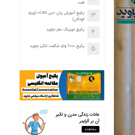
لغت
پکیج آموزش زبان «من CAN» (ویژه
3
کودکان)
پکیج دوپینگ مغز جاوید
4
پکیج 2000 واژه شگفت انگیز جاوید
5
عادات زندگی مدرن و تاثیر
آن بر آلزایمر
مشاهده