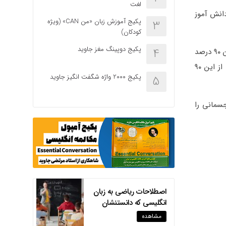
لغت
یک دانش آموز
پکیج آموزش زبان «من CAN» (ویژه
3
کودکان)
پکیج دوپینگ مغز جاوید
4
توجه آن‌ها فقط به عادات مطالعه، موفقیت و نمرات شما در دروس مختلف است؛ در حالی که ۹۰ درصد از این کوه یخ زیر آب قرار دارد. این ۹۰ درصد
نشان‌دهنده شخصیت درونی شما است. چیزی که می‌تواند آن ۱۰ درصد دیگر را هم هدایت کند. مهارت‌های روان‌شناختی بخش بزرگی از این ۹۰
پکیج 2000 واژه شگفت انگیز جاوید
5
جسمانی را
اصطلاحات ریاضی به زبان
انگلیسی که دانستنشان
بدردتان می‌خورد!!
مشاهده