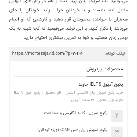
می‌توانید یک شریک زبان پیدا کنید و هم در زمان‌های تنهایی
مقابل آینه بایستد و با خودتان حرف بزنید. خودتان را جای
سخنران یا خواننده محبوبتان قرار دهید و کارهایی که او انجام
می‌دهد را تکرار کنید. با این ترفند می‌فهمید که کجا شبیه به یک
بومی زبان هستید و کجا به تمرین بیشتری احتیاج دارید.
لینک کوتاه:
https://mortezajavid.com/?p=20404
محصولات پرفروش
پکیج آمپول IELTS جاوید
خرید پکیج آموزش زبان انگلیسی آیلتس نام محصول : پکیج آمپول IELTS
جاوید نوع محصول : ۳۰ ساعت آموزش …
پکیج آمپول مکالمه انگلیسی و 1000 لغت
2
پکیج آموزش زبان «من CAN» (ویژه کودکان)
3