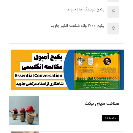
پکیج دوپینگ مغز جاوید
4
پکیج 2000 واژه شگفت انگیز جاوید
5
صداقت مایه‌ی برکت
مشاهده