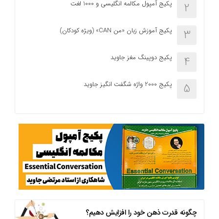
پکیج آمپول مکالمه انگلیسی و 1000 لغت
2
پکیج آموزش زبان «من CAN» (ویژه کودکان)
3
پکیج دوپینگ مغز جاوید
4
پکیج 2000 واژه شگفت انگیز جاوید
5
چگونه قدرت ذهن خود را افزایش دهیم؟