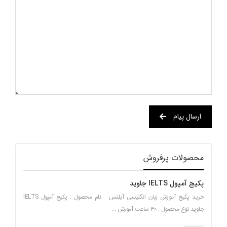
ارسال پیام
محصولات پرفروش
پکیج آمپول IELTS جاوید
خرید پکیج آموزش زبان انگلیسی آیلتس نام محصول : پکیج آمپول IELTS
جاوید نوع محصول : ۳۰ ساعت آموزش …