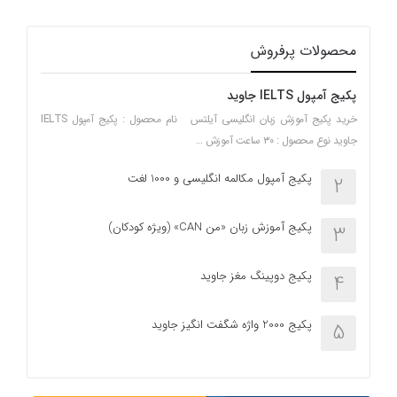
محصولات پرفروش
پکیج آمپول IELTS جاوید
خرید پکیج آموزش زبان انگلیسی آیلتس نام محصول : پکیج آمپول IELTS
جاوید نوع محصول : ۳۰ ساعت آموزش …
پکیج آمپول مکالمه انگلیسی و 1000 لغت
2
پکیج آموزش زبان «من CAN» (ویژه کودکان)
3
پکیج دوپینگ مغز جاوید
4
پکیج 2000 واژه شگفت انگیز جاوید
5