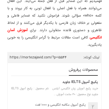
فهمیدیم که این ضمایر قبل از فعل جمله می‌آیند. این افعال
می‌توانند همراه با فعل اصلی یا افعال توبی به کار بروند و با
کلمه «who» سؤالی شوند. فراموش نکنید که ضمایر فاعلی و
مفعولی بر خلاف زبان فارسی با یکدیگر فرق می‌کنند و از لحاظ
ظاهری و دستوری قاعده متفاوتی دارند. برای
آموزش آسان
انگلیسی
کافی است مقالات مرتبط با گرامر انگلیسی را به خوبی
یادبگیرید.
لینک کوتاه:
https://mortezajavid.com/?p=15544
محصولات پرفروش
پکیج آمپول IELTS جاوید
خرید پکیج آموزش زبان انگلیسی آیلتس نام محصول : پکیج آمپول IELTS
جاوید نوع محصول : ۳۰ ساعت آموزش …
پکیج آمپول مکالمه انگلیسی و 1000 لغت
2