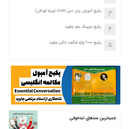
پکیج آموزش زبان «من CAN» (ویژه کودکان)
3
پکیج دوپینگ مغز جاوید
4
پکیج 2000 واژه شگفت انگیز جاوید
5
جدیدترین متدهای تندخوانی