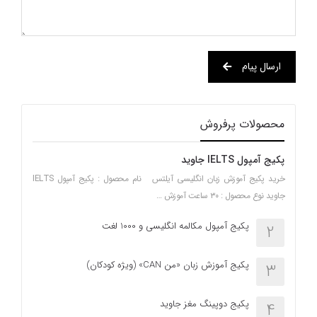
ارسال پیام
محصولات پرفروش
پکیج آمپول IELTS جاوید
خرید پکیج آموزش زبان انگلیسی آیلتس نام محصول : پکیج آمپول IELTS
جاوید نوع محصول : ۳۰ ساعت آموزش …
پکیج آمپول مکالمه انگلیسی و 1000 لغت
2
پکیج آموزش زبان «من CAN» (ویژه کودکان)
3
پکیج دوپینگ مغز جاوید
4