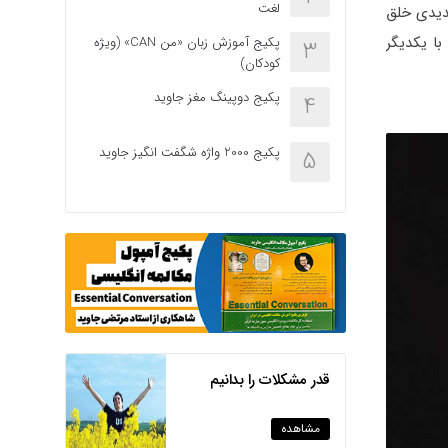
لغت
جدیدی خلق
با یکدیگر
پکیج آموزش زبان «من CAN» (ویژه
3
کودکان)
پکیج دوپینگ مغز جاوید
4
پکیج 2000 واژه شگفت انگیز جاوید
5
قدر مشکلات را بدانیم
مشاهده