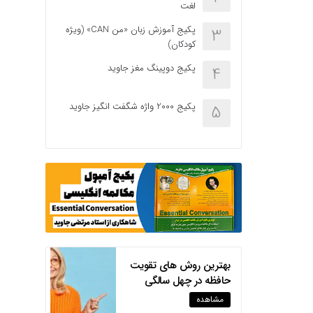
لغت
پکیج آموزش زبان «من CAN» (ویژه
3
کودکان)
پکیج دوپینگ مغز جاوید
4
پکیج 2000 واژه شگفت انگیز جاوید
5
بهترین روش های تقویت
حافظه در چهل سالگی
مشاهده