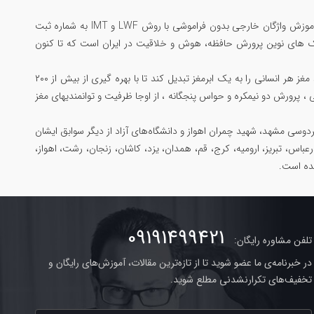
مرتضی جاوید ملقب به سلطان حافظه‌ی ایران؛ تنها ایرانی رکورددار حافظه جهان در گینس ، بنیانگذار آموزش واژگان خارجی بدون فراموشی با روش LWF و IMT به شماره ثبت
 یادگیری مکالمه بدون فراموشی با متد Substitution Drill و مبتکر تکنیک های نوین پرورش حافظه، هوش و خلاقیت در ایران است که تا کنون
همچنین خالق جامع ترین دوره پرورش مغز و مهارتهای ذهنی با عنوان «دوپینگ مغز» است که میتواند مغز هر انسانی را به یک ابرمغز تبدیل کند تا با بهره گیری از بیش از ۲۰۰
 ، پرورش دو نیمکره و حواس پنجگانه ، از اوجا ظرفیت و توانمندیهای مغز
وسی مشهد، شهید چمران اهواز و دانشگاه‌های آزاد از دیگر سوابق ایشان
رعباس، تبریز، ارومیه، کرج، قم، همدان، یزد، کاشان، زنجان، رشت، اهواز،
شده است.
09191499421
تلفن مشاوره رایگان:
در خبرنامه‌ی ما عضو شوید تا از تازه‌ترین مقالات، آموزش‌های رایگان و
تخفیف‌های تکرارنشدنی مطلع شوید.