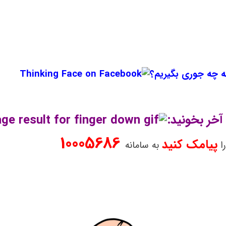
نه چه جوری بگیریم؟
آخر بخونید:
10005686
پیامک کنید
ا
به سامانه