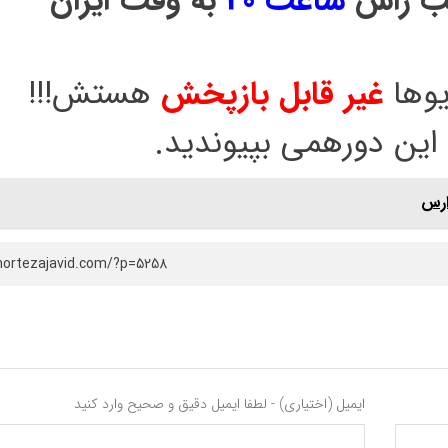
شب راس
ساعت 20
به وقت ایران
یوها
غیر قابل بازپخش
هستش!!!
این دورهمی بپیوندید.
ارس
mortezajavid.com/?p=5258
ایمیل (اختیاری) - لطفا ایمیل دقیق و صحیح وارد کنید