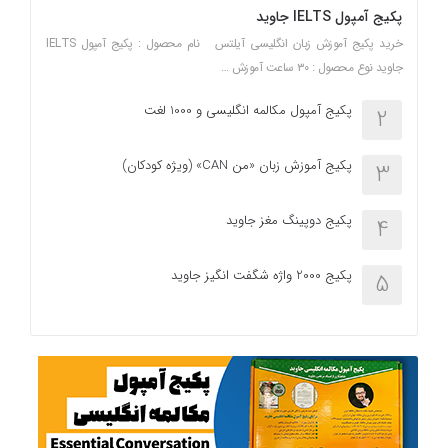
پکیج آمپول IELTS جاوید
خرید پکیج آموزش زبان انگلیسی آیلتس نام محصول : پکیج آمپول IELTS
جاوید نوع محصول : ۳۰ ساعت آموزش …
پکیج آمپول مکالمه انگلیسی و 1000 لغت
2
پکیج آموزش زبان «من CAN» (ویژه کودکان)
3
پکیج دوپینگ مغز جاوید
4
پکیج 2000 واژه شگفت انگیز جاوید
5