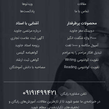
مقالات
ویدئوها
تماس با ما
پادکست‌ها
محصولات پرطرفدار
آشنایی با استاد
دوپینگ مغز جاوید
درباره مرتضی جاوید
2000 واژه شگفت انگیز
آگهی ثبت علامت تجاری
آمپول مکالمه و 1000 لغت
رزومه استاد جاوید
تبدیل افکار مزاحم را به مراحم
گواهینامه گینس
تقویت کوانتومی Writing
گواهی ثبت ارشاد
تقویت کوانتومی Reading
مصاحبه با دانش آموختگان
09191499421
تلفن مشاوره رایگان:
در خبرنامه‌ی ما عضو شوید تا از تازه‌ترین مقالات، آموزش‌های رایگان و
تخفیف‌های تکرارنشدنی مطلع شوید.