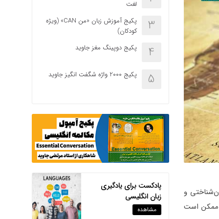
لغت
پکیج آموزش زبان «من CAN» (ویژه
3
کودکان)
پکیج دوپینگ مغز جاوید
4
پکیج 2000 واژه شگفت انگیز جاوید
5
پادکست برای یادگیری
ن‌شناختی و
زبان انگلیسی
س ممکن است
مشاهده