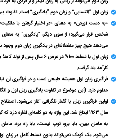
زبان دوم می‌تواند از زبانی به زبان دیگر و از فردی به فرد 
زبان اول “اکتسابی” و زبان دوم “یادگیری” است. تفاوت بین
«به دست آوردن» به معنای «در اختیار گرفتن یا مالکیت»
شخص قرار می‌گیرد؛ از سوی دیگر، “یادگیری” به معنای
می‌دهد هیچ چیز منفعلانه‌ای در یادگیری زبان دوم وجود ند
زبان اول با تسلط 100% در عرض 
کارآمد یاد گرفت.
فراگیری زبان اول همیشه طبیعی است و در فراگیری آن نی
مداوم دارد. (این موضوع در تفاوت یادگیری زبان اول و ان
اولین فراگیری زبان با گفتار تلگرافی آغاز می‌شود. اصطلاح
به مامان ببین، بابا برو، توپ نیست، بابا راه بره، مام
می‌شود. یک کودک نمی‌تواند بدون تسلط کامل بر زبان اول