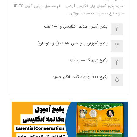
خرید پکیج آموزش زبان انگلیسی آیلتس نام محصول : پکیج آمپول IELTS
جاوید نوع محصول : ۳۰ ساعت آموزش …
پکیج آمپول مکالمه انگلیسی و 1000 لغت
2
پکیج آموزش زبان «من CAN» (ویژه کودکان)
3
پکیج دوپینگ مغز جاوید
4
پکیج 2000 واژه شگفت انگیز جاوید
5