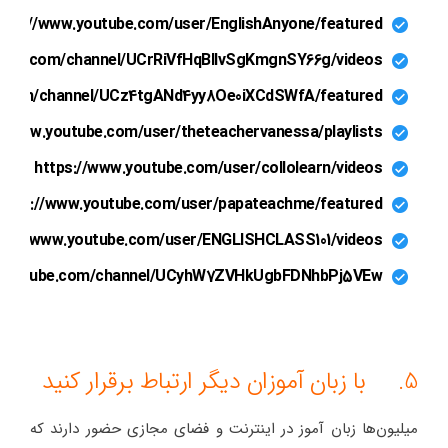
ttps://www.youtube.com/user/EnglishAnyone/featured
tube.com/channel/UCrRiVfHqBIIvSgKmgnSY66g/videos
e.com/channel/UCz4tgANd4yy8Oe0iXCdSWfA/featured
//www.youtube.com/user/theteachervanessa/playlists
https://www.youtube.com/user/collolearn/videos
ttps://www.youtube.com/user/papateachme/featured
ps://www.youtube.com/user/ENGLISHCLASS101/videos
.youtube.com/channel/UCyhW7ZVHkUgbFDNhbPj5VEw
5. با زبان آموزان دیگر ارتباط برقرار کنید
میلیون‌ها زبان آموز در اینترنت و فضای مجازی حضور دارند که