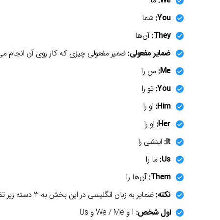
We:
ما
You:
شما
They:
آن‌ها
ضمایر مفعولی:
ضمیر مفعولی چیزی که کار روی آن انجام می‌
Me:
من را
You:
تو را
Him:
او را
Her:
او را
It:
اینشی را
Us:
ما را
Them:
آن‌ها را
نکته:
ضمایر به زبان انگلیسی در این بخش به 3 دسته زیر تقسیم می‌شوند:
اول شخص:
I و We / Me و Us