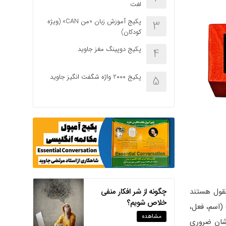
لغت
پکیج آموزش زبان «من CAN» (ویژه
3
کودکان)
پکیج دوپینگ مغز جاوید
4
پکیج 2000 واژه شگفت انگیز جاوید
5
ست یا he! اکثر زبان آموزان متفق‌القول هستند
چگونه از شر افکار منفی
خلاص شویم؟
. زبان انگلیسی ساختار منحصری به فردی دارد و از ۸ قسمت (اسم، فعل،
مشاهده
شان ضروری