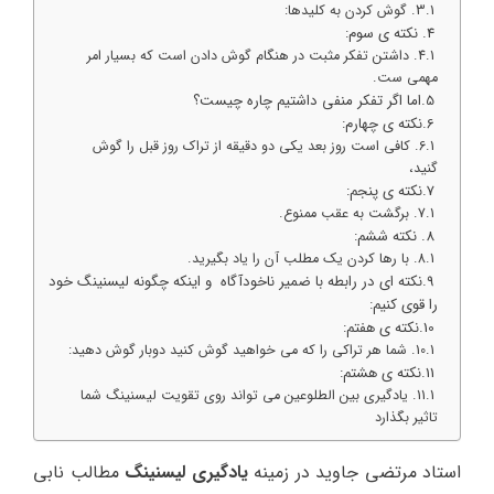
گوش کردن به کلیدها:
نکته ی سوم:
داشتن تفکر مثبت در هنگام گوش دادن است که بسیار امر
مهمی ست.
اما اگر تفکر منفی داشتیم چاره چیست؟
نکته ی چهارم:
کافی است روز بعد یکی دو دقیقه از تراک روز قبل را گوش
گنید،
نکته ی پنجم:
برگشت به عقب ممنوع.
نکته ششم:
با رها کردن یک مطلب آن را یاد بگیرید.
نکته ای در رابطه با ضمیر ناخودآگاه و اینکه چگونه لیسنینگ خود
را قوی کنیم:
نکته ی هفتم:
شما هر تراکی را که می خواهید گوش کنید دوبار گوش دهید:
نکته ی هشتم:
یادگیری بین الطلوعین می تواند روی تقویت لیسنینگ شما
تاثیر بگذارد
استاد مرتضی جاوید در زمینه
یادگیری لیسنینگ
مطالب نابی