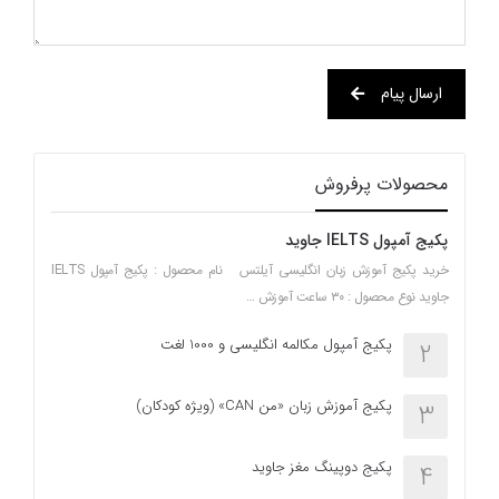
ارسال پیام
محصولات پرفروش
پکیج آمپول IELTS جاوید
خرید پکیج آموزش زبان انگلیسی آیلتس نام محصول : پکیج آمپول IELTS
جاوید نوع محصول : ۳۰ ساعت آموزش …
پکیج آمپول مکالمه انگلیسی و 1000 لغت
2
پکیج آموزش زبان «من CAN» (ویژه کودکان)
3
پکیج دوپینگ مغز جاوید
4