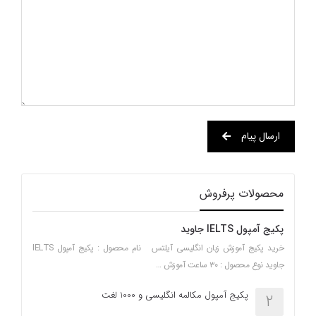
ارسال پیام
محصولات پرفروش
پکیج آمپول IELTS جاوید
خرید پکیج آموزش زبان انگلیسی آیلتس نام محصول : پکیج آمپول IELTS
جاوید نوع محصول : ۳۰ ساعت آموزش …
پکیج آمپول مکالمه انگلیسی و 1000 لغت
2