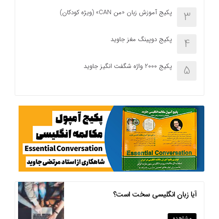
پکیج آموزش زبان «من CAN» (ویژه کودکان)
3
پکیج دوپینگ مغز جاوید
4
پکیج 2000 واژه شگفت انگیز جاوید
5
آیا زبان انگلیسی سخت است؟
مشاهده