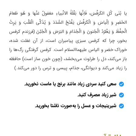
یا بُنَی کُلِ الکَرَفْسَ، فَاِنَّها بَقْلَةُ الاَنْبیاءِ مَغفولٌ عَنْها وَ هُوَ طَعامُ
الخَضِرِ وَ اِلْیاسَ وَ الْکَرَفْسُ یَفْتَحُ السُّدَدَ وَ یُذَکِّی الْقَلْبَ وَ یَرِثُ
الْحِفْظَ وَ یَطْرُدُ الْجُنونَ وَ الْجُذامَ وَ البَرَصَ وَ الْجُبْنَ (فرزندم کرفس
بخور، چرا که کرفس سبزی پیامبران است، از آن غفلت شده،
خوراک خضر و الیاس علیهماالسلام است. کرفس گرفتگی رگ‌ها را
باز می‌کند، دل را طراوت می‌بخشد، (چون خون ساز است) حافظه
را زیاد می‌کند و دیوانگی، جذام، پیسی و ترس را دور می‌کند.)
سعی کنید سردی زیاد مانند برنج یا ماست نخورید.
شیر زیاد مصرف کنید.
شیرینیجات و عسل را به‌صورت ناشتا بخورید.