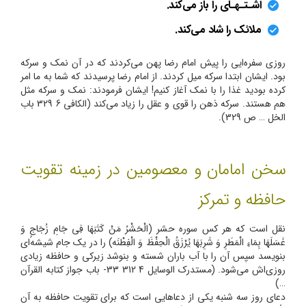
اشـتـهـای را باز می‌کند.
ملائک را شاد می‌کند.
روزی سفره‌ایی را پیش امام رضا پهن می‌کردند که در آن نمک و سرکه
بود. ایشان ابتدا سرکه میل کردند. از امام رضا پرسیدند که شما به ما امر
کرده بودید غذا را با نمک آغاز کنیم! ایشان فرمودند: نمک و سرکه مثل
هم هستند. سرکه ذهن را قوی و عقل را زیاد می‌کند (الکافی 6 329 باب
الخل … ص 329).
سخن امامان و معصومین در زمینه تقویت
حافظه و تمرکز
نقل است که هر کس سوره حشر (الْحَشْرُ مَنْ کَتَبَهَا فِی جَامِ زُجَاجٍ وَ
غَسَلَهَا بِمَاءِ الْمَطَرِ وَ شَرِبَهَا یُرْزَقُ الْحِفْظَ وَ الْفِطْنَه) را در یک جام شیشه‌ای
بنویسد سپس آن را با آب باران شسته و بنوشد زیرکی و حافظه زیادی
روزی‌اش می‌شود. (مستدرک الوسایل 4 312 33- باب جواز کتابه القرآن
…)
دعای روز سه شنبه یکی از دعاهایی است که برای تقویت حافظه به آن