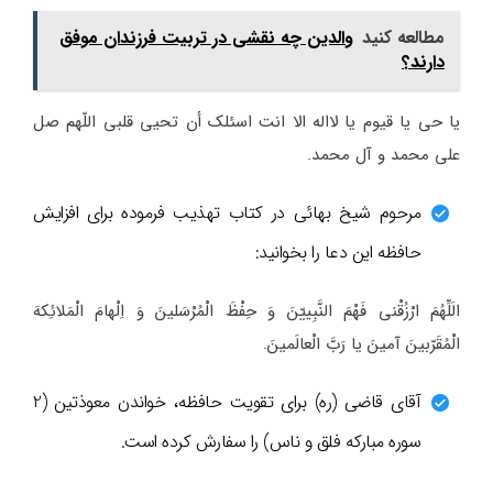
مطالعه کنید
والدین چه نقشی در تربیت فرزندان موفق
دارند؟
یا حی یا قیوم یا لااله الا انت اسئلک أن تحیی قلبی اللّهم صل
علی محمد و آل محمد.
مرحوم شیخ بهائی در کتاب تهذیب فرموده برای افزایش
حافظه این دعا را بخوانید:
الَلِّهُمَ ارْزُقْنی فَهْمَ النَّبِییّنَ وَ حِفْظَ الْمُرْسَلینَ وَ اِلْهامَ الْمَلائِکهَ
الْمُقَرّبینَ آمینَ یا رَبَّ الْعالَمینَ.
آقای قاضی (ره) برای تقویت حافظه، خواندن معوذتین (2
سوره مبارکه فلق و ناس) را سفارش کرده است.