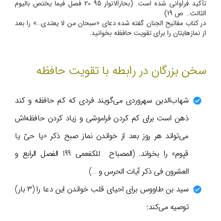
تأکید فراوانی شده است. (بحارالانوار 95 20 فصل فیما یختص بالیوم
الثالث… ص 19)
در کتاب مفاتیح الجنان گفته شده دعای «سبحان من لا یعتدی…» را بعد
از نمازهایتان را برای تقویت حافظه بخوانید.
سخن بزرگان در رابطه با تقویت حافظه
شهاب‌الدین سهروردی می‌گویند فردی که کم حافظه و کند
ذهن است برای کم کردن فراموشی و زیاد کردن حافظه‌اش
می‌تواند هر روز بعد از خواندن نماز صبح ذکر «یا حیّ یا
قیِوم» را بخواند. (المصباح ‌ للکفعمی 199 الفصل الرابع و
العشرون فی ذکر آیات الحرس و …)
سید بن طاووس برای احیای قلب خواندن این دعا را (۳ بار)
توصیه می‌کند: