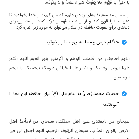
یا حَیَّ یا قَیَّومُ فَلا یَفُوتُ شَیءُ عِلْمُهُ وَ لا یَئُودُه.
از امامان معصوم نقل‌های زیادی داریم که می گویند از خدا بخواهید تا
عقل شما را قوی کند و از او طلب فهم و درک کنید. از متداول‌ترین
دعاهای برای تقویت حافظه در اسلام می‌توان به موارد زیر اشاره کرد:
هنگام درس و مطالعه این دعا را بخوانید:
اللهم اخرجنی من ظلمات الوهم و اکرمنی بنور الفهم اللّهم افتح
علینا ابواب رحمتک و انشر علینا خزائن علومک برحمتک یا ارحم
الراحمین.
حضرت محمد (ص) به امام علی (ع) برای حافظه این دعا را
آموختند:
سبحان من لایعتدی علی اهل مملکته، سبحان من لایأخذ اهل
الارض بالوان العذاب، سبحان الرؤوف الرحیم، اللهم اجعل لی فی