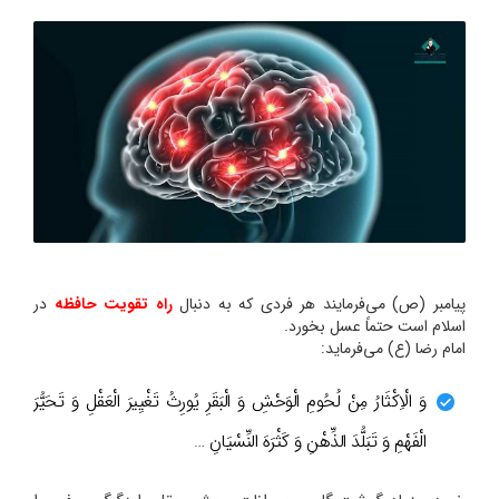
پیامبر (ص) می‌فرمایند هر فردی که به دنبال
راه تقویت حافظه
در
اسلام است حتماً عسل بخورد.
امام رضا (ع) می‌فرماید:
وَ الْاِکْثَارُ مِنْ لُحُومِ الْوَحْشِ وَ الْبَقَرِ یُورِثُ تَغْیِیرَ الْعَقْلِ وَ تَحَیُّرَ
الْفَهْمِ وَ تَبَلُّدَ الذِّهْنِ وَ کَثْرَهَ النِّسْیَانِ …