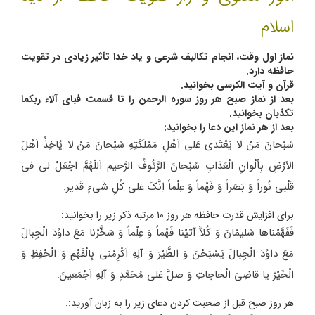
اسلام
نماز اول وقت، انجام تکالیف شرعی و یاد خدا تأثیر زیادی در تقویت
حافظه دارد.
قرآن و آیت الکرسی بخوانید.
بعد از نماز صبح هر روز سوره الرحمن را تا قسمت فبای آلاء ربکما
تکذبان بخوانید.
بعد از هر نماز این دعا را بخوانید:
سُبْحانَ مَنْ لا یَعْتَدی عَلی اَهْلِ مَمْلَکَتِهِ سُبْحانَ مَنْ لا یُاخِذُ اَهْلَ
الاَرْضِ بِألْوانِ الْعَذابِ سُبْحانَ الرَّئُوفُ الرَّحیم اَللّهُمَّ اجْعَلْ لی فی
قَلْبی نُوراً وَ بَصَراً وَ فَهْماً وَ عِلْماً اِنَّکَ عَلی کُلِ شَیءٍ قَدیر.
برای افزایش قدرت حافظه هر روز 10 مرتبه ذکر زیر را بخوانید:
فَفَهَّمْناها سُلیمْانَ وَ کُلاَّ آتیْنا فَهْماً وَ عِلْماً وَ سَخَّرْنا مَعَ داوُدَ الْجِبالَ
مَعَ داوُدَ الْجِبالَ یَسْبَحْنَ وَ الطَّیْرَ وَ آلِهِ اَکْرِمْنی بِالْفَهْمِ وَ الْحْفِظِ وَ
الْخَیْرّ یا قاضِیَ الْحاجاتِ وَ صلَّ عَلی مُحَمَّدٍ وَ آلِهِ اَجْمَعینَ.
هر روز صبح قبل از صحبت کردن دعای زیر را به زبان آورید:.