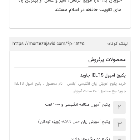
خوردن به، انار، مویز، کرفس، شیر و عسل از بهترین راه
های تقویت حافظه در اسلام هستند.
لینک کوتاه:
https://mortezajavid.com/?p=15145
محصولات پرفروش
پکیج آمپول IELTS جاوید
خرید پکیج آموزش زبان انگلیسی آیلتس نام محصول : پکیج آمپول IELTS
جاوید نوع محصول : ۳۰ ساعت آموزش …
پکیج آمپول مکالمه انگلیسی و 1000 لغت
2
پکیج آموزش زبان «من CAN» (ویژه کودکان)
3
پکیج دوپینگ مغز جاوید