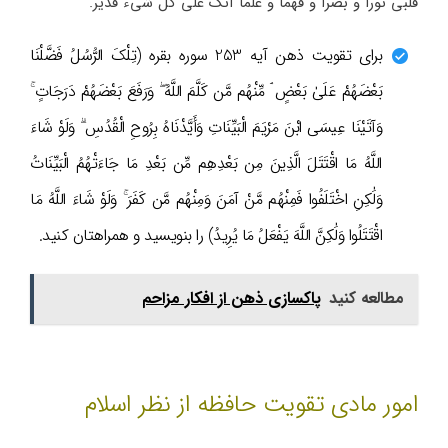
قلبی نورا و بصرا و فهما و علما آنک علی کل شی‌ء قدیر.
برای تقویت ذهن آیه 253 سوره بقره (تِلْکَ الرُّسُلُ فَضَّلْنَا
بَعْضَهُمْ عَلَیٰ بَعْضٍ ۘ مِّنْهُم مَّن کَلَّمَ اللَّهُ ۖ وَرَفَعَ بَعْضَهُمْ دَرَجَاتٍ ۚ
وَآتَیْنَا عِیسَی ابْنَ مَرْیَمَ الْبَیِّنَاتِ وَأَیَّدْنَاهُ بِرُوحِ الْقُدُسِ ۗ وَلَوْ شَاءَ
اللَّهُ مَا اقْتَتَلَ الَّذِینَ مِن بَعْدِهِم مِّن بَعْدِ مَا جَاءَتْهُمُ الْبَیِّنَاتُ
وَلَٰکِنِ اخْتَلَفُوا فَمِنْهُم مَّنْ آمَنَ وَمِنْهُم مَّن کَفَرَ ۚ وَلَوْ شَاءَ اللَّهُ مَا
اقْتَتَلُوا وَلَٰکِنَّ اللَّهَ یَفْعَلُ مَا یُرِیدُ) را بنویسید و همراهتان کنید.
مطالعه کنید
پاکسازی ذهن از افکار مزاحم
امور مادی تقویت حافظه از نظر اسلام