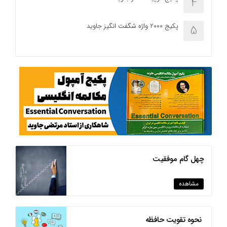
4
پکیج 2000 واژه شگفت انگیز جاوید
5
چهل گام موفقیت
مشاهده
نحوه تقویت حافظه