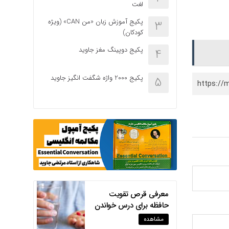
لغت
پکیج آموزش زبان «من CAN» (ویژه
3
کودکان)
پکیج دوپینگ مغز جاوید
4
پکیج 2000 واژه شگفت انگیز جاوید
5
https://
معرفی قرص تقویت
حافظه برای درس خواندن
مشاهده