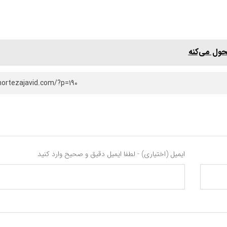
حول می‌کنه
mortezajavid.com/?p=190
ایمیل (اختیاری) - لطفا ایمیل دقیق و صحیح وارد کنید