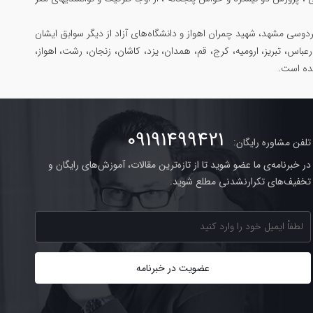
وسی مشهد، شهید چمران اهواز و دانشگاه‌های آزاد از دیگر سوابق ایشان
رعباس، تبریز، ارومیه، کرج، قم، همدان، یزد، کاشان، زنجان، رشت، اهواز،
شده است.
09191499421
تلفن مشاوره رایگان:
در خبرنامه‌ی ما عضو شوید تا از تازه‌ترین مقالات، آموزش‌های رایگان و
تخفیف‌های تکرارنشدنی مطلع شوید.