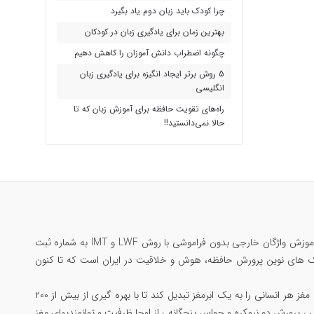
چرا کودک باید زبان دوم یاد بگیرد
بهترین زمان برای یادگیری زبان در کودکان
چگونه اضطراب دانش آموزان را کاهش دهیم
5 روش برتر ایجاد انگیزه برای یادگیری زبان
انگلیسی
راه‌های تقویت حافظه برای آموزش زبان که تا
حالا نمی‌دانستید!!
مرتضی جاوید ملقب به سلطان حافظه‌ی ایران؛ تنها ایرانی رکورددار حافظه جهان در گینس ، بنیانگذار آموزش واژگان خارجی بدون فراموشی با روش LWF و IMT به شماره ثبت
 یادگیری مکالمه بدون فراموشی با متد Substitution Drill و مبتکر تکنیک های نوین پرورش حافظه، هوش و خلاقیت در ایران است که تا کنون
همچنین خالق جامع ترین دوره پرورش مغز و مهارتهای ذهنی با عنوان «دوپینگ مغز» است که میتواند مغز هر انسانی را به یک ابرمغز تبدیل کند تا با بهره گیری از بیش از ۲۰۰
 ، پرورش دو نیمکره و حواس پنجگانه ، از اوجا ظرفیت و توانمندیهای مغز