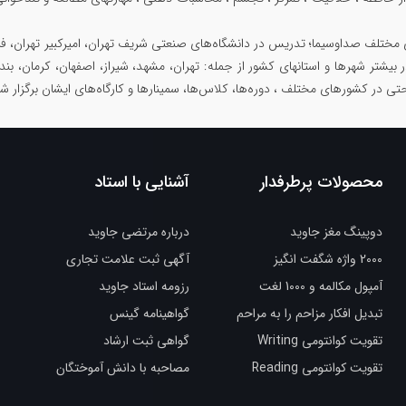
 مختلف صداوسیما؛ تدریس در دانشگاه‌های صنعتی شریف تهران، امیرکبیر تهران، فرد
در بیشتر شهرها و استانهای کشور از جمله: تهران، مشهد، شیراز، اصفهان، کرمان، بند
حتی در کشورهای مختلف ، دوره‌ها، کلاس‌ها، سمینار‌ها و کارگاه‌های ایشان برگزار 
محصولات پرطرفدار
آشنایی با استاد
دوپینگ مغز جاوید
درباره مرتضی جاوید
2000 واژه شگفت انگیز
آگهی ثبت علامت تجاری
آمپول مکالمه و 1000 لغت
رزومه استاد جاوید
تبدیل افکار مزاحم را به مراحم
گواهینامه گینس
تقویت کوانتومی Writing
گواهی ثبت ارشاد
تقویت کوانتومی Reading
مصاحبه با دانش آموختگان