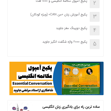
پکیج آمپول مکالمه انگلیسی و 1000 لغت
2
پکیج آموزش زبان «من CAN» (ویژه کودکان)
3
پکیج دوپینگ مغز جاوید
4
پکیج 2000 واژه شگفت انگیز جاوید
5
ساده ترین راه برای یادگیری زبان انگلیسی