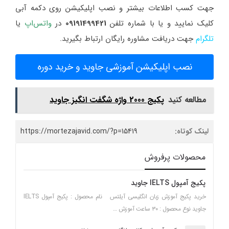
جهت کسب اطلاعات بیشتر و نصب اپلیکیشن روی دکمه آبی
کلیک نمایید و یا با شماره تلفن
09191499421
در
واتس‌اپ
یا
تلگرام
جهت دریافت مشاوره رایگان ارتباط بگیرید.
نصب اپلیکیشن آموزشی جاوید و خرید دوره
مطالعه کنید
پکیج 2000 واژه شگفت انگیز جاوید
لینک کوتاه:
https://mortezajavid.com/?p=15419
محصولات پرفروش
پکیج آمپول IELTS جاوید
خرید پکیج آموزش زبان انگلیسی آیلتس نام محصول : پکیج آمپول IELTS
جاوید نوع محصول : ۳۰ ساعت آموزش …