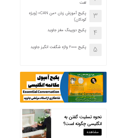
لغت
پکیج آموزش زبان «من CAN» (ویژه
3
کودکان)
پکیج دوپینگ مغز جاوید
4
پکیج 2000 واژه شگفت انگیز جاوید
5
نحوه تسلیت گفتن به
انگلیسی چگونه است؟
مشاهده