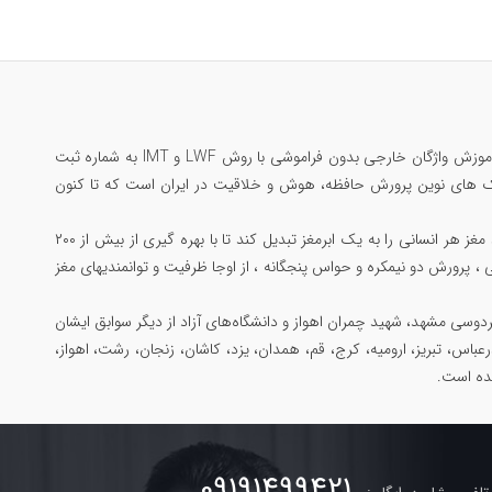
مرتضی جاوید ملقب به سلطان حافظه‌ی ایران؛ تنها ایرانی رکورددار حافظه جهان در گینس ، بنیانگذار آموزش واژگان خارجی بدون فراموشی با روش LWF و IMT به شماره ثبت
 یادگیری مکالمه بدون فراموشی با متد Substitution Drill و مبتکر تکنیک های نوین پرورش حافظه، هوش و خلاقیت در ایران است که تا کنون
همچنین خالق جامع ترین دوره پرورش مغز و مهارتهای ذهنی با عنوان «دوپینگ مغز» است که میتواند مغز هر انسانی را به یک ابرمغز تبدیل کند تا با بهره گیری از بیش از ۲۰۰
 ، پرورش دو نیمکره و حواس پنجگانه ، از اوجا ظرفیت و توانمندیهای مغز
وسی مشهد، شهید چمران اهواز و دانشگاه‌های آزاد از دیگر سوابق ایشان
رعباس، تبریز، ارومیه، کرج، قم، همدان، یزد، کاشان، زنجان، رشت، اهواز،
شده است.
09191499421