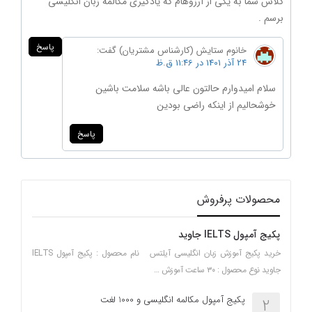
کلاس شما به یکی از آرزوهام که یادگیری مکالمه زبان انگلیسی
برسم .
پاسخ
خانوم ستایش (کارشناس مشتریان)
گفت:
24 آذر 1401 در 11:46 ق.ظ
سلام امیدوارم حالتون عالی باشه سلامت باشین
خوشحالیم از اینکه راضی بودین
پاسخ
محصولات پرفروش
پکیج آمپول IELTS جاوید
خرید پکیج آموزش زبان انگلیسی آیلتس نام محصول : پکیج آمپول IELTS
جاوید نوع محصول : ۳۰ ساعت آموزش …
پکیج آمپول مکالمه انگلیسی و 1000 لغت
2