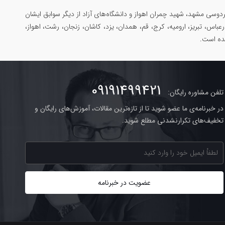
وسی مشهد، شهید چمران اهواز و دانشگاه‌های آزاد از دیگر سوابق ایشان
رعباس، تبریز، ارومیه، کرج، قم، همدان، یزد، کاشان، زنجان، رشت، اهواز،
شده است.
09191499421
تلفن مشاوره رایگان:
در خبرنامه‌ی ما عضو شوید تا از تازه‌ترین مقالات، آموزش‌های رایگان و
تخفیف‌های تکرارنشدنی مطلع شوید.