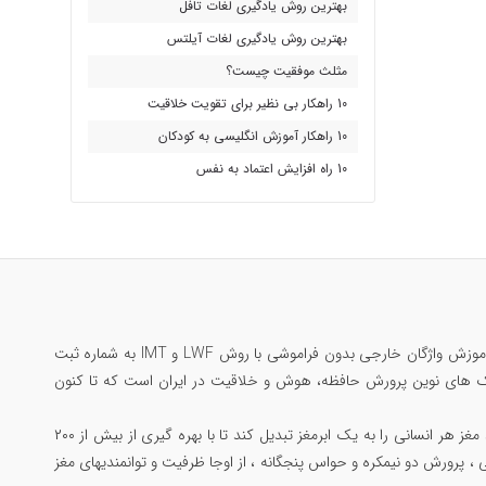
بهترین روش یادگیری لغات تافل
بهترین روش یادگیری لغات آیلتس
مثلث موفقیت چیست؟
10 راهکار بی نظیر برای تقویت خلاقیت
10 راهکار آموزش انگلیسی به کودکان
10 راه افزایش اعتماد به نفس
مرتضی جاوید ملقب به سلطان حافظه‌ی ایران؛ تنها ایرانی رکورددار حافظه جهان در گینس ، بنیانگذار آموزش واژگان خارجی بدون فراموشی با روش LWF و IMT به شماره ثبت
 یادگیری مکالمه بدون فراموشی با متد Substitution Drill و مبتکر تکنیک های نوین پرورش حافظه، هوش و خلاقیت در ایران است که تا کنون
همچنین خالق جامع ترین دوره پرورش مغز و مهارتهای ذهنی با عنوان «دوپینگ مغز» است که میتواند مغز هر انسانی را به یک ابرمغز تبدیل کند تا با بهره گیری از بیش از ۲۰۰
 ، پرورش دو نیمکره و حواس پنجگانه ، از اوجا ظرفیت و توانمندیهای مغز