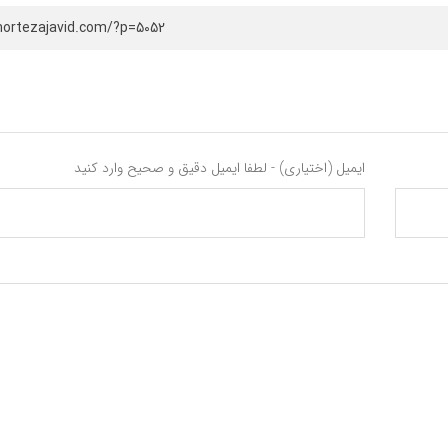
mortezajavid.com/?p=5052
ایمیل (اختیاری) - لطفا ایمیل دقیق و صحیح وارد کنید