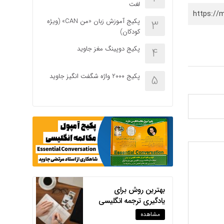
لغت
https://
پکیج آموزش زبان «من CAN» (ویژه
3
کودکان)
پکیج دوپینگ مغز جاوید
4
پکیج 2000 واژه شگفت انگیز جاوید
5
بهترین روش برای
یادگیری ترجمه انگلیسی
مشاهده