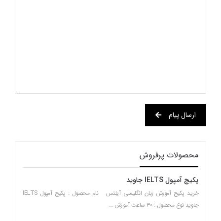
ارسال پیام
محصولات پرفروش
پکیج آمپول IELTS جاوید
خرید پکیج آموزش زبان انگلیسی آیلتس نام محصول : پکیج آمپول IELTS
جاوید نوع محصول : ۳۰ ساعت آموزش …