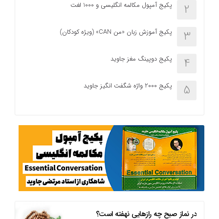
پکیج آمپول مکالمه انگلیسی و 1000 لغت
2
پکیج آموزش زبان «من CAN» (ویژه کودکان)
3
پکیج دوپینگ مغز جاوید
4
پکیج 2000 واژه شگفت انگیز جاوید
5
در نماز صبح چه رازهایی نهفته است؟