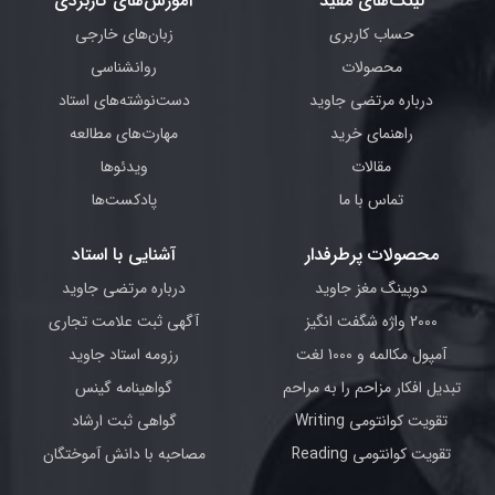
لینک‌های مفید
آموزش‌های کاربردی
حساب کاربری
زبان‌های خارجی
محصولات
روانشناسی
درباره مرتضی جاوید
دست‌نوشته‌های استاد
راهنمای خرید
مهارت‌های مطالعه
مقالات
ویدئوها
تماس با ما
پادکست‌ها
محصولات پرطرفدار
آشنایی با استاد
دوپینگ مغز جاوید
درباره مرتضی جاوید
2000 واژه شگفت انگیز
آگهی ثبت علامت تجاری
آمپول مکالمه و 1000 لغت
رزومه استاد جاوید
تبدیل افکار مزاحم را به مراحم
گواهینامه گینس
تقویت کوانتومی Writing
گواهی ثبت ارشاد
تقویت کوانتومی Reading
مصاحبه با دانش آموختگان