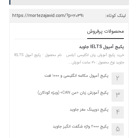
لینک کوتاه:
https://mortezajavid.com/?p=20391
محصولات پرفروش
پکیج آمپول IELTS جاوید
خرید پکیج آموزش زبان انگلیسی آیلتس نام محصول : پکیج آمپول IELTS
جاوید نوع محصول : ۳۰ ساعت آموزش …
پکیج آمپول مکالمه انگلیسی و 1000 لغت
2
پکیج آموزش زبان «من CAN» (ویژه کودکان)
3
پکیج دوپینگ مغز جاوید
4
پکیج 2000 واژه شگفت انگیز جاوید
5