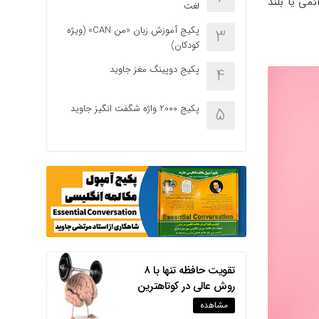
می یا بلند
لغت
پکیج آموزش زبان «من CAN» (ویژه
3
کودکان)
پکیج دوپینگ مغز جاوید
4
پکیج 2000 واژه شگفت انگیز جاوید
5
تقویت حافظه تنها با 8
روش عالی در کوتاهترین
زمان
مشاهده