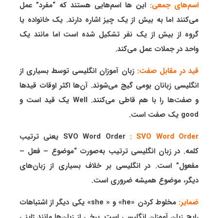
اسم‌های جمعی:
این ها اسم‌هایی هستند که “مفرد” عمل
می‌کنند اما به بیش از یک چیز اشاره دارند. یک خانواده یا
گروه از بیش از یک نفر تشکیل شده است اما مانند یک
واحد در جملات عمل می‌کند.
قید در مقابل صفت:
زبان آموزان انگلیسی توسط بسیاری از
انگلیسی زبانان بومی گیج می‌شوند. آن‌ها اکثر اوقات قیدها
و صفت‌ها را با هم قاطی می‌کنند. Well یک قید است و
good یک صفت است.
: SVO Word Order
SVO Word Order
یعنی ترتیب
کلمه. در زبان انگلیسی ترتیب به‌صورت “موضوع – فعل –
مفعول” است. در انگلیسی بر خلاف بسیاری از زبان‌های
دیگر، موضوع همیشه ضروری است.
ضمایر:
مخلوط کردن «he» و « she» یکی دیگر از اشتباهات
رایج زبان آموزان انگلیسی است. برخی از زبان‌ها مانند ژاپنی