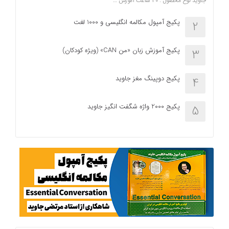
جاوید نوع محصول : ۳۰ ساعت آموزش …
پکیج آمپول مکالمه انگلیسی و 1000 لغت
2
پکیج آموزش زبان «من CAN» (ویژه کودکان)
3
پکیج دوپینگ مغز جاوید
4
پکیج 2000 واژه شگفت انگیز جاوید
5