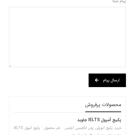
پیام شما
ارسال پیام
محصولات پرفروش
پکیج آمپول IELTS جاوید
خرید پکیج آموزش زبان انگلیسی آیلتس نام محصول : پکیج آمپول IELTS