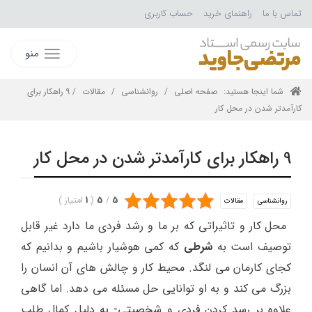
تماس با ما
راهنمای خرید
حساب کاربری
منو
شما اینجا هستید:
صفحه اصلی
/
روانشناسی
/
مقالات
/ 9 راهکار برای
کارآمدتر شدن در محل کار
9 راهکار برای کارآمدتر شدن در محل کار
5
/
5
(
1
امتیاز
)
روانشناسی
مقالات
محل کار و تاثیراتی که بر ما و رشد فردی ما دارد غیر قابل
توصیف است به
شرطی
که کمی هوشیار باشیم و بدانیم که
کجای کارمان می لنگد. محیط کار و چالش های آن انسان را
بزرگ می کند و به او توانایی حل مسئله می دهد. اما گاهی
علاوه بر رسد کردن فردی و شخصیتی- به دلیل کمال طلب