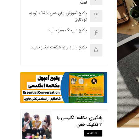
لغت
پکیج آموزش زبان «من CAN» (ویژه
3
کودکان)
پکیج دوپینگ مغز جاوید
4
پکیج 2000 واژه شگفت انگیز جاوید
5
یادگیری مکالمه انگلیسی با
3 تکنیک خفن
مشاهده