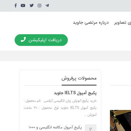
ی تصاویر
درباره مرتضی جاوید
دریافت اپلیکیشن
محصولات پرفروش
پکیج آمپول IELTS جاوید
خرید پکیج آموزش زبان انگلیسی آیلتس نام محصول :
پکیج آمپول IELTS جاوید نوع محصول : ۳۰ ساعت
آموزش …
پکیج آمپول مکالمه انگلیسی و 1000
2