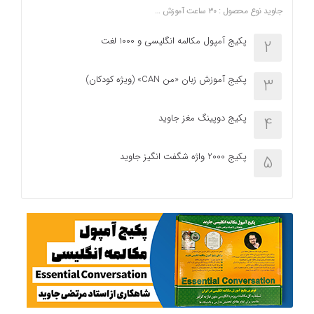
جاوید نوع محصول : ۳۰ ساعت آموزش …
پکیج آمپول مکالمه انگلیسی و 1000 لغت
2
پکیج آموزش زبان «من CAN» (ویژه کودکان)
3
پکیج دوپینگ مغز جاوید
4
پکیج 2000 واژه شگفت انگیز جاوید
5