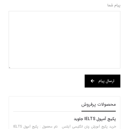
پیام شما
ارسال پیام
محصولات پرفروش
پکیج آمپول IELTS جاوید
خرید پکیج آموزش زبان انگلیسی آیلتس نام محصول : پکیج آمپول IELTS