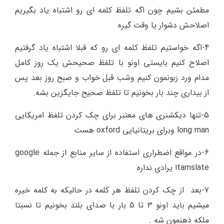
مطمئن بشیم چون اگه تلفظ کلمه ای رو اشتباه یاد بگیریم
اصلاحش دشوار یا وقت گیره
4-اگه خواستیم تلفظ کلمه ای رو که قبلا اشتباه یاد گرفتیم
اصلاح کنیم بایستی اونو با تلفظ صحیحش یک روز کامل
مدام ورد زبونمون کنیم وشب قبل خواب و صبح روز بعد پس
از بیداری چند بار بخونیم تا تلفظ صحیح جایگزین بشه.
5-تنها دیکشنری های معتبر برای چک کردن تلفظ امریکایی
long man وبرای بریتانیایی oxford هست
6-در مواقع اضطراری استفاده از سایر منابع از جمله google
tarnslateا یرادی نداره
7-بعد از چک کردن تلفظ هر کلمه در حالیکه به کلمه خیره
میشیم باید اونو 3 تا 5 بار با صدای بلند بخونیم تا نسبتا
ملکه ذهنمون شه .