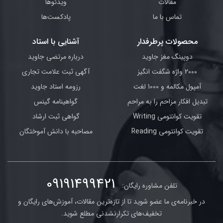
مقالات
ویدئوها
تماس با ما
پادکست‌ها
محصولات پرطرفدار
آشنایی با استاد
دوپینگ مغز جاوید
درباره مرتضی جاوید
2000 واژه شگفت انگیز
آگهی ثبت علامت تجاری
آمپول مکالمه و 1000 لغت
رزومه استاد جاوید
تبدیل افکار مزاحم را به مراحم
گواهینامه گینس
تقویت کوانتومی Writing
گواهی ثبت ارشاد
تقویت کوانتومی Reading
مصاحبه با دانش آموختگان
09191499421
تلفن مشاوره رایگان:
در خبرنامه‌ی ما عضو شوید تا از تازه‌ترین مقالات، آموزش‌های رایگان و
تخفیف‌های تکرارنشدنی مطلع شوید.