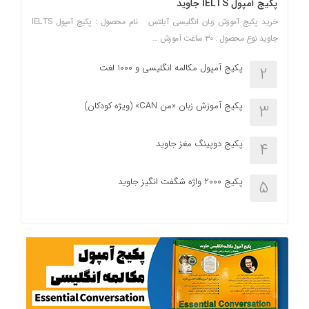
پکیج آمپول IELTS جاوید
خرید پکیج آموزش زبان انگلیسی آیلتس نام محصول : پکیج آمپول IELTS
جاوید نوع محصول : ۳۰ ساعت آموزش …
پکیج آمپول مکالمه انگلیسی و 1000 لغت
2
پکیج آموزش زبان «من CAN» (ویژه کودکان)
3
پکیج دوپینگ مغز جاوید
4
پکیج 2000 واژه شگفت انگیز جاوید
5