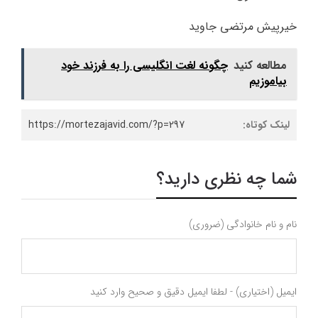
خیرپیش مرتضی جاوید
مطالعه کنید
چگونه لغت انگلیسی را به فرزند خود
بیاموزیم
لینک کوتاه:
https://mortezajavid.com/?p=297
شما چه نظری دارید؟
نام و نام خانوادگی (ضروری)
ایمیل (اختیاری) - لطفا ایمیل دقیق و صحیح وارد کنید