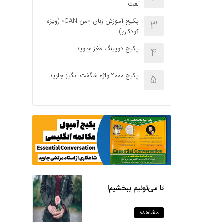
لغت
پکیج آموزش زبان «من CAN» (ویژه
3
کودکان)
پکیج دوپینگ مغز جاوید
4
پکیج 2000 واژه شگفت انگیز جاوید
5
تا می‌تونیم ببخشیم!
مشاهده