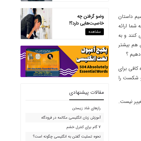
وضو گرفتن چه
یم داستان
خاصیت‌هایی دارد؟!
 شما ارائه
مشاهده
ند درصورتی که تنها 8% آن را عملی می کنند و به
 هم بیشتر
دهیم ؟
 کافی برای
و شکست را
مقالات پیشنهادی
غییر نیست.
رازهای شاد زیستن
آموزش زبان انگلیسی مکالمه در فرودگاه
7 گام برای کنترل خشم
نحوه تسلیت گفتن به انگلیسی چگونه است؟