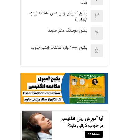
لغت
پکیج آموزش زبان «من CAN» (ویژه
3
کودکان)
پکیج دوپینگ مغز جاوید
4
پکیج 2000 واژه شگفت انگیز جاوید
5
آیا آموزش زبان انگلیسی
در خواب کارائی دارد؟
مشاهده