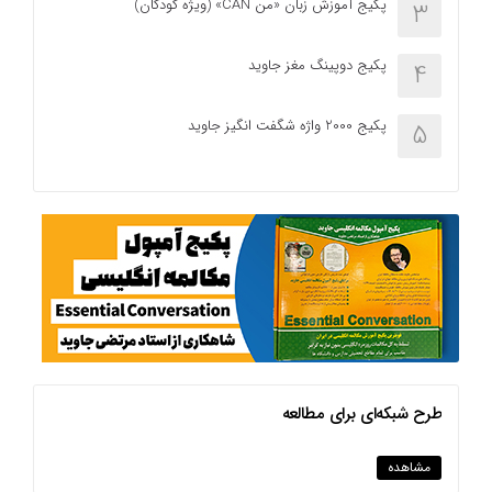
پکیج آموزش زبان «من CAN» (ویژه کودکان)
3
پکیج دوپینگ مغز جاوید
4
پکیج 2000 واژه شگفت انگیز جاوید
5
طرح شبکه‌ای برای مطالعه
مشاهده