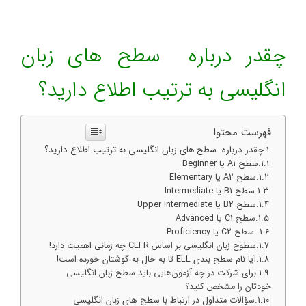
چقدر درباره سطح های زبان
انگلیسی به ترتیب اطلاع دارید؟
فهرست محتوا
چقدر درباره سطح های زبان انگلیسی به ترتیب اطلاع دارید؟
سطح A1 یا Beginner
سطح A2 یا Elementary
سطح B1 یا Intermediate
سطح B2 یا Upper Intermediate
سطح C1 یا Advanced
سطح C2 یا Proficiency
سطوح زبان انگلیسی بر اساس CEFR چه زمانی اهمیت دارد!
آیا نام سطح بندی ELL تا به حال به گوشتان خورده است!
برای شرکت در چه آزمون‌هایی باید سطح زبان انگلیسی
خودتان را مشخص کنید؟
سؤالات متداول در ارتباط با سطح های زبان انگلیسی