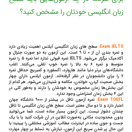
زبان انگلیسی خودتان را مشخص کنید؟
Exam IELTS:
سطح های زبان انگلیسی آیلتس اهمیت زیادی دارد
و نمره بندی آن از ۰ تا ۹ است. این آزمون به دو صورت جنرال و
آکادمیک برگزار می‌شود. IELTS نمره قبولی ندارد اما نمره ۵ را نمره
متوسط و نمره ۶ به بالا را نمره خوب تلقی می‌کنند. اغلب
دانشگاه‌های برتر دنیا مانند هاروارد، آکسفورد و کمبریج حداقل نمره
۷ را برای دانشجویان در نظر گرفته‌اند. آزمون آیلتس دارای چهار
بخش صحبت کردن، خواندن، مکالمه و شنیداری می‌شود. هر کدام از
این بخش‌ها زمان مخصوص به خودشان را دارند و به‌طور کلی در
این ۴ بخش زمان استراحتی وجود ندارد.
Exam TOEFL:
نمره آزمون تافل در بیشتر از ۹۰۰۰ دانشگاه جهان
اعتبار دارد و تا دو سال معتبر است. سطح های زبان انگلیسی تا تافل
چندان دشوار نیست. این آزمون بسیار ساده است، شما می‌توانید
بدون محدودیت مکانی به‌صورت آنلاین در آن شرکت کنید یا با یک
جست و جوی ساده در اینترنت مطالب آموزشی مختلفی را ببینید؛ با
این حال پر شدن سریع این آزمون، نیازش به تسلط بر چهار مهارت