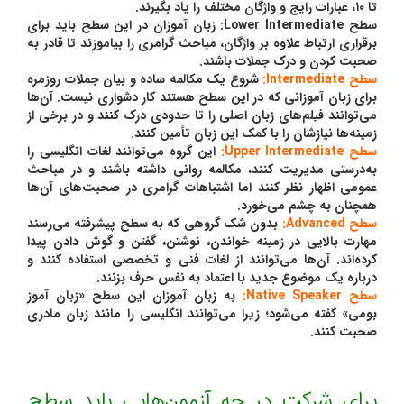
تا ۱۰، عبارات رایج و واژگان مختلف را یاد بگیرند.
سطح Lower Intermediate: زبان آموزان در این سطح باید برای
برقراری ارتباط علاوه بر واژگان، مباحث گرامری را بیاموزند تا قادر به
صحبت کردن و درک جملات باشند.
سطح Intermediate:
شروع یک مکالمه ساده و بیان جملات روزمره
برای زبان آموزانی که در این سطح هستند کار دشواری نیست. آن‌ها
می‌توانند فیلم‌های زبان اصلی را تا حدودی درک کنند و در برخی از
زمینه‌ها نیازشان را با کمک این زبان تأمین کنند.
سطح Upper Intermediate:
این گروه می‌توانند لغات انگلیسی را
به‌درستی مدیریت کنند، مکالمه روانی داشته باشند و در مباحث
عمومی اظهار نظر کنند اما اشتباهات گرامری در صحبت‌های آن‌ها
همچنان به چشم می‌خورد.
سطح Advanced:
بدون شک گروهی که به سطح پیشرفته می‌رسند
مهارت بالایی در زمینه خواندن، نوشتن، گفتن و گوش دادن پیدا
کرده‌اند. آن‌ها می‌توانند از لغات فنی و تخصصی استفاده کنند و
درباره یک موضوع جدید با اعتماد به نفس حرف بزنند.
سطح Native Speaker:
به زبان آموزان این سطح «زبان آموز
بومی» گفته می‌شود؛ زیرا می‌توانند انگلیسی را مانند زبان مادری
صحبت کنند.
برای شرکت در چه آزمون‌هایی باید سطح