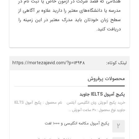
هنگامی که قصد شرکت در آزمون خاص یا ثبت نام در
مدرسه یا دانشگاه‌های معتبر را دارید علاوه بر آگاهی از
سطح زبان خودتان باید مدرک معتبر در این زمینه را
دریافت کنید.
لینک کوتاه:
https://mortezajavid.com/?p=14948
محصولات پرفروش
پکیج آمپول IELTS جاوید
خرید پکیج آموزش زبان انگلیسی آیلتس نام محصول : پکیج آمپول IELTS
جاوید نوع محصول : ۳۰ ساعت آموزش …
پکیج آمپول مکالمه انگلیسی و 1000 لغت
2