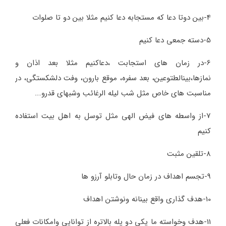
4-بین دوتا دعا که مستجابه دعا کنیم مثلا بین دو تا صلوات
5-دسته جمعی دعا کنیم
6-در زمان های استجابت ،دعاکنیم مثلا بعد اذان و
نمازها،بینالطتوعین، بعد سفره، موقع بارون، وفت دلشکستگی، در
مناسبت های خاص مثل شب لیله الرغائب وشبهای قدرو….
7-از واسطه های فیض الهی مثل توسل به اهل بیت استفاده
کنیم
8-تلقین مثبت
9-تجسم اهداف در زمان حال وتابلو آرزو ها
10-هدف گذاری واقع بینانه ونوشتن اهداف
11-هدف وخواسته ما یکی دو پله بالاتره از توانایی وامکانات فعلی