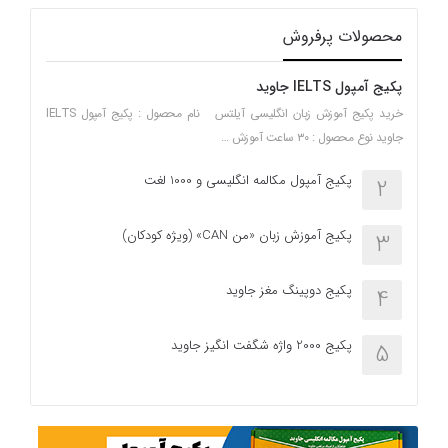
محصولات پرفروش
پکیج آمپول IELTS جاوید
خرید پکیج آموزش زبان انگلیسی آیلتس نام محصول : پکیج آمپول IELTS
جاوید نوع محصول : ۳۰ ساعت آموزش …
پکیج آمپول مکالمه انگلیسی و 1000 لغت
2
پکیج آموزش زبان «من CAN» (ویژه کودکان)
3
پکیج دوپینگ مغز جاوید
4
پکیج 2000 واژه شگفت انگیز جاوید
5