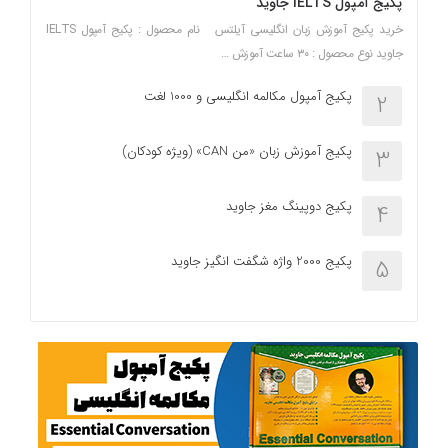
پکیج آمپول IELTS جاوید
خرید پکیج آموزش زبان انگلیسی آیلتس نام محصول : پکیج آمپول IELTS
جاوید نوع محصول : ۳۰ ساعت آموزش …
پکیج آمپول مکالمه انگلیسی و 1000 لغت
2
پکیج آموزش زبان «من CAN» (ویژه کودکان)
3
پکیج دوپینگ مغز جاوید
4
پکیج 2000 واژه شگفت انگیز جاوید
5