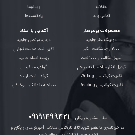
مقالات
ویدئوها
تماس با ما
پادکست‌ها
محصولات پرطرفدار
آشنایی با استاد
دوپینگ مغز جاوید
درباره مرتضی جاوید
2000 واژه شگفت انگیز
آگهی ثبت علامت تجاری
آمپول مکالمه و 1000 لغت
رزومه استاد جاوید
تبدیل افکار مزاحم را به مراحم
گواهینامه گینس
تقویت کوانتومی Writing
گواهی ثبت ارشاد
تقویت کوانتومی Reading
مصاحبه با دانش آموختگان
09191499421
تلفن مشاوره رایگان:
در خبرنامه‌ی ما عضو شوید تا از تازه‌ترین مقالات، آموزش‌های رایگان و
تخفیف‌های تکرارنشدنی مطلع شوید.