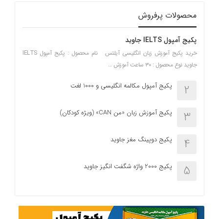
محصولات پرفروش
پکیج آمپول IELTS جاوید
خرید پکیج آموزش زبان انگلیسی آیلتس نام محصول : پکیج آمپول IELTS
جاوید نوع محصول : ۳۰ ساعت آموزش …
پکیج آمپول مکالمه انگلیسی و 1000 لغت
2
پکیج آموزش زبان «من CAN» (ویژه کودکان)
3
پکیج دوپینگ مغز جاوید
4
پکیج 2000 واژه شگفت انگیز جاوید
5