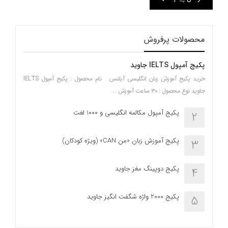
محصولات پرفروش
پکیج آمپول IELTS جاوید
خرید پکیج آموزش زبان انگلیسی آیلتس نام محصول : پکیج آمپول IELTS
جاوید نوع محصول : ۳۰ ساعت آموزش …
پکیج آمپول مکالمه انگلیسی و 1000 لغت
2
پکیج آموزش زبان «من CAN» (ویژه کودکان)
3
پکیج دوپینگ مغز جاوید
4
پکیج 2000 واژه شگفت انگیز جاوید
5