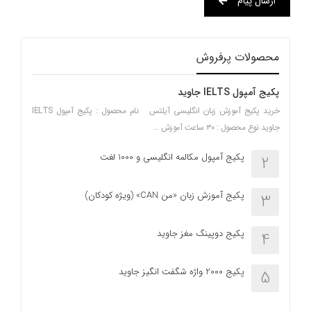
ارسال پیام
محصولات پرفروش
پکیج آمپول IELTS جاوید
خرید پکیج آموزش زبان انگلیسی آیلتس نام محصول : پکیج آمپول IELTS
جاوید نوع محصول : ۳۰ ساعت آموزش …
پکیج آمپول مکالمه انگلیسی و 1000 لغت
2
پکیج آموزش زبان «من CAN» (ویژه کودکان)
3
پکیج دوپینگ مغز جاوید
4
پکیج 2000 واژه شگفت انگیز جاوید
5