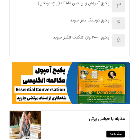
پکیج آموزش زبان «من CAN» (ویژه کودکان)
3
پکیج دوپینگ مغز جاوید
4
پکیج 2000 واژه شگفت انگیز جاوید
5
مقابله با حواس پرتی
مشاهده