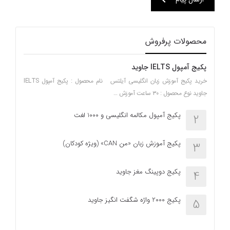
محصولات پرفروش
پکیج آمپول IELTS جاوید
خرید پکیج آموزش زبان انگلیسی آیلتس نام محصول : پکیج آمپول IELTS
جاوید نوع محصول : ۳۰ ساعت آموزش …
پکیج آمپول مکالمه انگلیسی و 1000 لغت
2
پکیج آموزش زبان «من CAN» (ویژه کودکان)
3
پکیج دوپینگ مغز جاوید
4
پکیج 2000 واژه شگفت انگیز جاوید
5