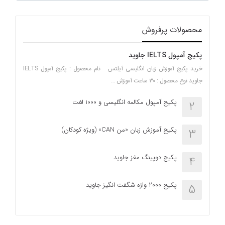
محصولات پرفروش
پکیج آمپول IELTS جاوید
خرید پکیج آموزش زبان انگلیسی آیلتس نام محصول : پکیج آمپول IELTS
جاوید نوع محصول : ۳۰ ساعت آموزش …
پکیج آمپول مکالمه انگلیسی و 1000 لغت
2
پکیج آموزش زبان «من CAN» (ویژه کودکان)
3
پکیج دوپینگ مغز جاوید
4
پکیج 2000 واژه شگفت انگیز جاوید
5