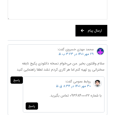
ارسال پیام
محمد مهدی خسروی
گفت:
29 مهر 1401 در 3:23 ب.ظ
سلام.وقتتون بخیر .من می‌خوام نسخه دانلودی پکیج نابغه
سخنرانی رو تهیه کنم.اما هر کاری کردم نشد.لطفا راهنمایی کنید
پاسخ
روابط عمومی
گفت:
30 مهر 1401 در 8:34 ق.ظ
با شماره 09368400022 تماس بگیرید.
پاسخ