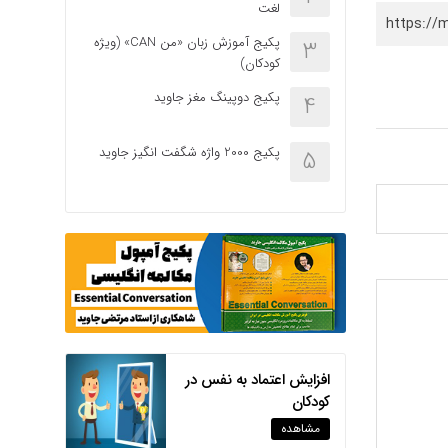
لغت
از
https://
کلیدهای
پکیج آموزش زبان «من CAN» (ویژه
3
بالا
کودکان)
و
پایین
پکیج دوپینگ مغز جاوید
4
استفاده
کنید.
پکیج 2000 واژه شگفت انگیز جاوید
5
افزایش اعتماد به نفس در
کودکان
مشاهده