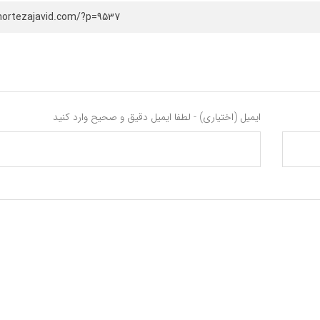
mortezajavid.com/?p=9537
ایمیل (اختیاری) - لطفا ایمیل دقیق و صحیح وارد کنید