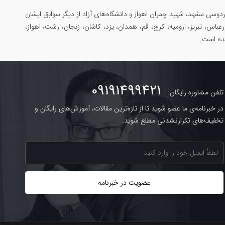
وسی مشهد، شهید چمران اهواز و دانشگاه‌های آزاد از دیگر سوابق ایشان
رعباس، تبریز، ارومیه، کرج، قم، همدان، یزد، کاشان، زنجان، رشت، اهواز،
شده است.
09191499421
تلفن مشاوره رایگان:
در خبرنامه‌ی ما عضو شوید تا از تازه‌ترین مقالات، آموزش‌های رایگان و
تخفیف‌های تکرارنشدنی مطلع شوید.