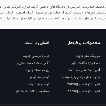
 مختلف صداوسیما؛ تدریس در دانشگاه‌های صنعتی شریف تهران، امیرکبیر تهران، فرد
در بیشتر شهرها و استانهای کشور از جمله: تهران، مشهد، شیراز، اصفهان، کرمان، بند
حتی در کشورهای مختلف ، دوره‌ها، کلاس‌ها، سمینار‌ها و کارگاه‌های ایشان برگزار 
محصولات پرطرفدار
آشنایی با استاد
دوپینگ مغز جاوید
درباره مرتضی جاوید
2000 واژه شگفت انگیز
آگهی ثبت علامت تجاری
آمپول مکالمه و 1000 لغت
رزومه استاد جاوید
تبدیل افکار مزاحم را به مراحم
گواهینامه گینس
تقویت کوانتومی Writing
گواهی ثبت ارشاد
تقویت کوانتومی Reading
مصاحبه با دانش آموختگان