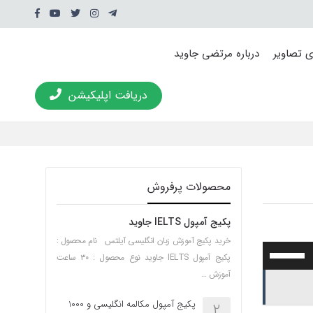
ی تصاویر
درباره مرتضی جاوید
دریافت اپلیکیشن
محصولات پرفروش
پکیج آمپول IELTS جاوید
خرید پکیج آموزش زبان انگلیسی آیلتس نام محصول :
برای
پکیج آمپول IELTS جاوید نوع محصول : ۳۰ ساعت
افزایش
آموزش …
یا
کاهش
پکیج آمپول مکالمه انگلیسی و 1000
2
صدا