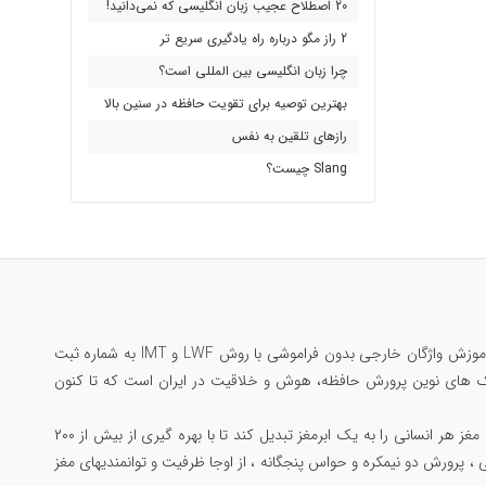
20 اصطلاح عجیب زبان انگلیسی که نمی‌دانید!
2 راز مگو درباره راه یادگیری سریع تر
چرا زبان انگلیسی بین المللی است؟
بهترین توصیه برای تقویت حافظه در سنین بالا
رازهای تلقین به نفس
Slang چیست؟
مرتضی جاوید ملقب به سلطان حافظه‌ی ایران؛ تنها ایرانی رکورددار حافظه جهان در گینس ، بنیانگذار آموزش واژگان خارجی بدون فراموشی با روش LWF و IMT به شماره ثبت
 یادگیری مکالمه بدون فراموشی با متد Substitution Drill و مبتکر تکنیک های نوین پرورش حافظه، هوش و خلاقیت در ایران است که تا کنون
همچنین خالق جامع ترین دوره پرورش مغز و مهارتهای ذهنی با عنوان «دوپینگ مغز» است که میتواند مغز هر انسانی را به یک ابرمغز تبدیل کند تا با بهره گیری از بیش از ۲۰۰
 ، پرورش دو نیمکره و حواس پنجگانه ، از اوجا ظرفیت و توانمندیهای مغز