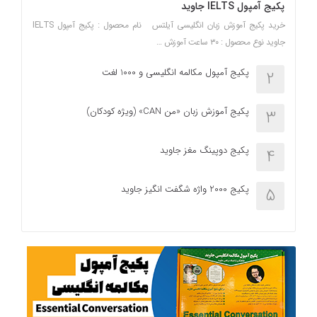
پکیج آمپول IELTS جاوید
خرید پکیج آموزش زبان انگلیسی آیلتس نام محصول : پکیج آمپول IELTS
جاوید نوع محصول : ۳۰ ساعت آموزش …
پکیج آمپول مکالمه انگلیسی و 1000 لغت
2
پکیج آموزش زبان «من CAN» (ویژه کودکان)
3
پکیج دوپینگ مغز جاوید
4
پکیج 2000 واژه شگفت انگیز جاوید
5