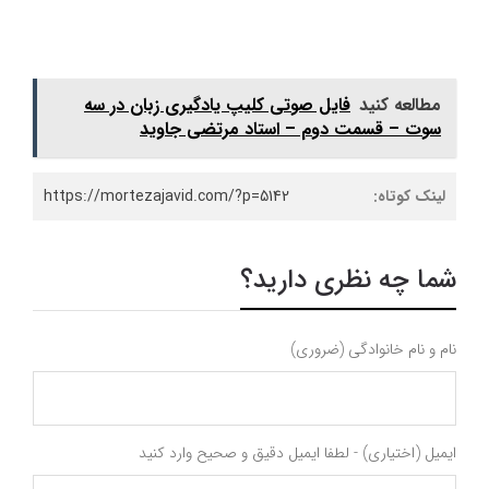
مطالعه کنید
فایل صوتی کلیپ یادگیری زبان در سه
سوت – قسمت دوم – استاد مرتضی جاوید
لینک کوتاه:
https://mortezajavid.com/?p=5142
شما چه نظری دارید؟
نام و نام خانوادگی (ضروری)
ایمیل (اختیاری) - لطفا ایمیل دقیق و صحیح وارد کنید